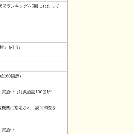
状況ランキングを5回にわたって
権』を刊行
設80箇所）
実施中（対象施設100箇所）
査機関に指定され、訪問調査を
を実施中