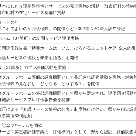
基本にした介護基盤整備とサービスの完全実施の活動＝71市町村の整備
市町村の在宅サービス整備に貢献
タートの年）
これでよいのか介護保険』の開催など 2002年 NPO法人設立登記
ホーム（87箇所）の訪問サービス評価実施
訪問評価報告書『特養ホームは、いま…ひろがるユニットケア･全人的復
介護サービスの現状と未来を語る』を開催
設（31箇所）のプレ評価活動を実施
者グループホーム評価の調査機関として委託され調査活動を実施（対象施
介護保険の見なおし どうなる どうする？』を開催
者グループホームの外部評価機関として県から選定され、評価調査活動を
健施設サービスプレ評価報告会を開催
改正による『介護サービス情報の公表』制度施行に伴い、県から指定調
事業所630箇所）
年記念フｵーラムを開催
サービス第三者評価事業の「評価機関」として、県から認証。評価調査