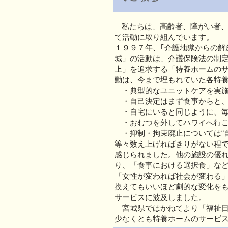
私たちは、高齢者、障がい者
て活動に取り組んでいます。
１９９７年、｢介護地獄からの解
城」の活動は、介護保険法の制
上」を追求する「特養ホームのサ
動は、今まで埋もれていた各特
・典型的なユニットケアを実施
・自己決定はまず食事からと、
・自宅にいると同じように、毎
・おむつを外してハワイへ行こ
・抑制・拘束廃止については“
等々数え上げればきりがない程
感じられました。他の施設の優れ
り、「食事における選択食」な
「女性が変われば社会が変わる
換えてもいいほど劇的な変化を
サービスに波及しました。
宮城県ではかねてより「福祉日
少なくとも特養ホームのサービ