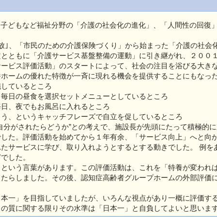
、子どもなど福祉分野の「介護の社会化の進化」、「人間性の回復
放｣、「市民のための介護保険づくり」から始まった「介護の社会
定とともに「介護サービス基盤整備の運動」に引き継がれ、２００
ービス評価活動」のスタートによって、社会の注目を浴びる大きな
養ホームの優れた特徴が一斉に現れる機会を提供することにもなっ
しているところ
毎日の昼食を選択セットメニューとしているところ
日、夜でもお風呂に入れるところ
う、というキャッチフレーズで自立を促しているところ
自分がされたらどうか”との考えで、施設長が先頭にたって積極的に
でした。評価活動を始めてから１年有余、「サービス向上」へと向
たサービスに学び、取り入れようとするとする動きでした。 例を
どでした。
」という言葉があります。この評価活動は、これを「特養が変われ
もたらしました。その後、認知症高齢者グループホームの外部評価
本一」を目指していましたが、いろんな視点があり一概に評価する
スの質に関する限りその水準は「日本一」と自負してよいと思いま