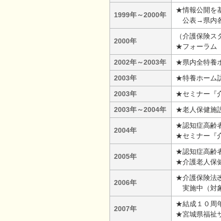
★情報公開を
1999年～2000年
公表→県内各
（介護保険ス
2000年
★フォーラム『
2002年～2003年
★県内全特養
2003年
★特養ホーム
2003年
★セミナー『
2003年～2004年
★老人保健施
★認知症高齢
2004年
★セミナー『
★認知症高齢
2005年
★介護老人保
★介護保険法
2006年
実施中（対象
★結成１０周
2007年
★宮城県福祉