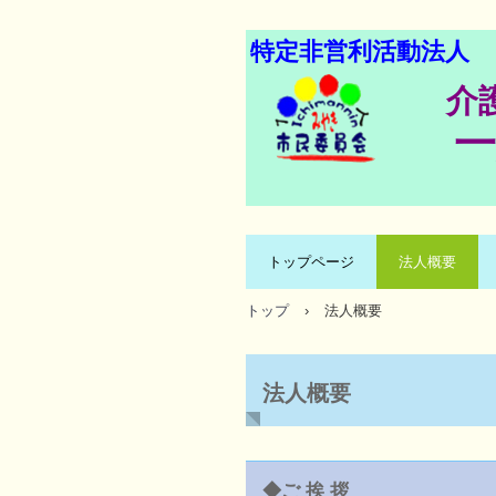
特定非営利活動法人
介
トップページ
法人概要
トップ
›
法人概要
法人概要
◆ご 挨 拶