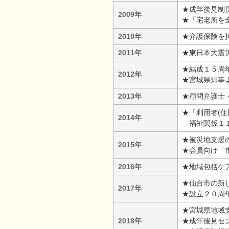
★成年後見制
2009年
★「宅老所を
2010年
★介護保険を持
2011年
★東日本大震
★結成１５周
2012年
★宮城県知事
2013年
★顧問弁護士
★「利用者(
2014年
福祉関係１１
★被災地支援
2015年
★会員向け「
2016年
★地域包括ケ
★仙台市の新
2017年
★設立２０周
★宮城県地域
2018年
★成年後見セ