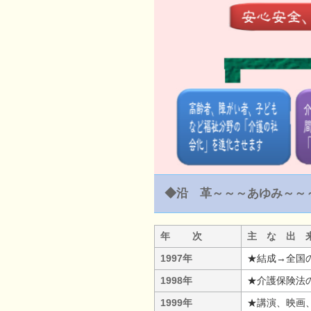
◆沿 革～～～あゆみ～～
年 次
主 な 出 
1997年
★結成→全国
1998年
★介護保険法
1999年
★講演、映画