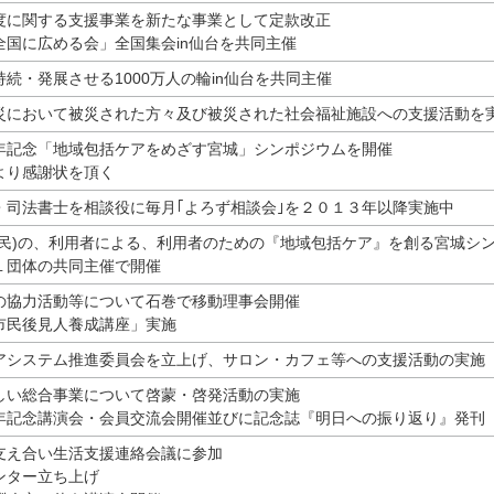
度に関する支援事業を新たな事業として定款改正
全国に広める会」全国集会in仙台を共同主催
続・発展させる1000万人の輪in仙台を共同主催
災において被災された方々及び被災された社会福祉施設への支援活動を
年記念「地域包括ケアをめざす宮城」シンポジウムを開催
より感謝状を頂く
・司法書士を相談役に毎月｢よろず相談会｣を２０１３年以降実施中
住民)の、利用者による、利用者のための『地域包括ケア』を創る宮城シ
団体の共同主催で開催
の協力活動等について石巻で移動理事会開催
市民後見人養成講座」実施
アシステム推進委員会を立上げ、サロン・カフェ等への支援活動の実施
しい総合事業について啓蒙・啓発活動の実施
年記念講演会・会員交流会開催並びに記念誌『明日への振り返り』発刊
支え合い生活支援連絡会議に参加
ンター立ち上げ