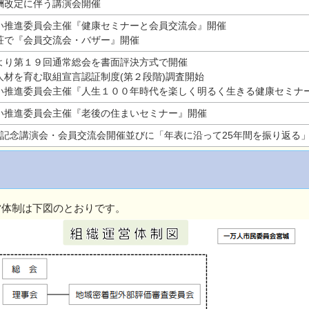
酬改定に伴う講演会開催
い推進委員会主催『健康セミナーと会員交流会』開催
荘で『会員交流会・バザー』開催
より第１９回通常総会を書面評決方式で開催
人材を育む取組宣言認証制度(第２段階)調査開始
い推進委員会主催『人生１００年時代を楽しく明るく生きる健康セミナ
い推進委員会主催『老後の住まいセミナー』開催
年記念講演会・会員交流会開催並びに「年表に沿って25年間を振り返る
営体制は下図のとおりです。