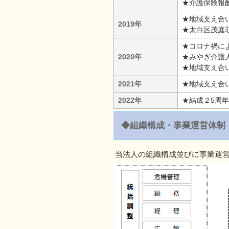
★介護保険報
★地域支え合
2019年
★太白区茂庭
★コロナ禍に
2020年
★みやぎ介護
★地域支え合
2021年
★地域支え合
2022年
★結成２5周
◆組織構成・事業運営体制
当法人の組織構成並びに事業運